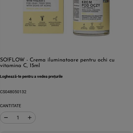
SO!FLOW - Crema iluminatoare pentru ochi cu
vitamina C, 15ml
Loghează-te pentru a vedea prețurile
CS048050132
CANTITATE
S
C
c
r
a
e
d
s