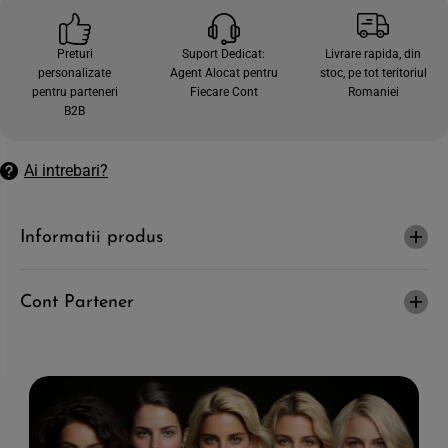
e
t
c
e
a
c
Preturi
Suport Dedicat:
Livrare rapida, din
n
a
personalizate
Agent Alocat pentru
stoc, pe tot teritoriul
t
n
i
t
pentru parteneri
Fiecare Cont
Romaniei
t
i
B2B
a
t
t
a
e
t
a
e
Ai intrebari?
p
a
e
p
n
e
t
n
Informatii produs
r
t
u
r
S
u
O
S
!
O
Cont Partener
F
!
L
F
O
L
W
O
-
W
C
-
r
C
e
r
m
e