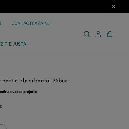
I
CONTACTEAZA-NE
ZITIE JUSTA
Loghează-te pentru a vedea prețurile
 hartie absorbanta, 25buc
ntru a vedea prețurile
3