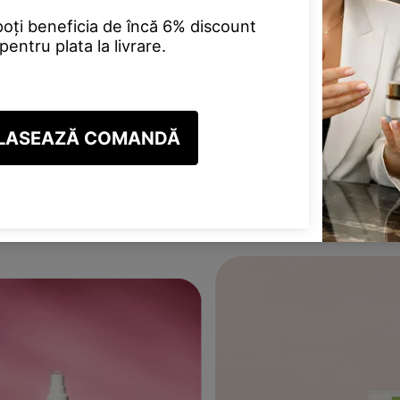
Cu aprobarea contului par
beneficiind de oferte și p
dedicat și multe altele.
INREGISTREAZA CONT