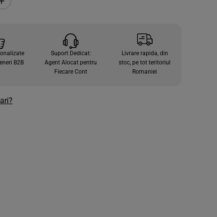
C
r
e
s
t
e
c
sonalizate
Suport Dedicat:
Livrare rapida, din
a
n
eneri B2B
Agent Alocat pentru
stoc, pe tot teritoriul
t
Fiecare Cont
Romaniei
i
t
a
t
ari?
e
a
p
e
n
t
r
u
P
r
o
s
o
a
p
e