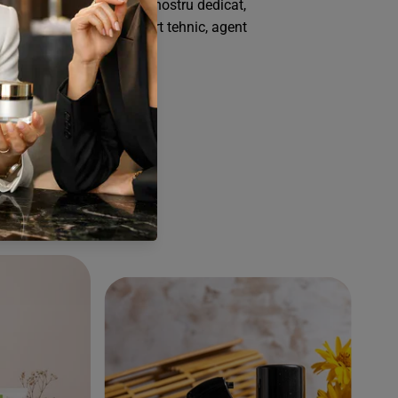
tener, accesezi portalul nostru dedicat,
rețuri personalizate, suport tehnic, agent