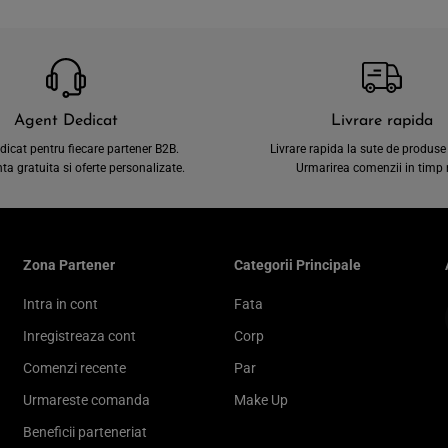
Agent Dedicat
Livrare rapida
dicat pentru fiecare partener B2B.
Livrare rapida la sute de produse 
a gratuita si oferte personalizate.
Urmarirea comenzii in timp r
Zona Partener
Categorii Principale
Intra in cont
Fata
Inregistreaza cont
Corp
Comenzi recente
Par
Urmareste comanda
Make Up
Beneficii parteneriat