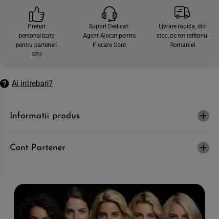
e
t
c
e
a
c
Preturi
Suport Dedicat:
Livrare rapida, din
n
a
personalizate
Agent Alocat pentru
stoc, pe tot teritoriul
t
n
i
t
pentru parteneri
Fiecare Cont
Romaniei
t
i
B2B
a
t
t
a
e
t
a
e
Ai intrebari?
p
a
e
p
n
e
t
n
Informatii produs
r
t
u
r
N
u
A
N
D
A
Cont Partener
E
D
S
E
H
S
I
H
K
I
O
K
-
O
G
-
e
G