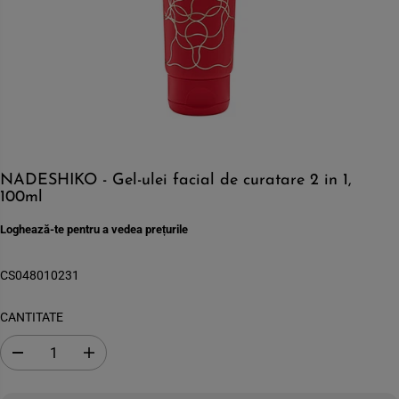
NADESHIKO - Gel-ulei facial de curatare 2 in 1,
100ml
Loghează-te pentru a vedea prețurile
CS048010231
CANTITATE
S
C
c
r
a
e
d
s