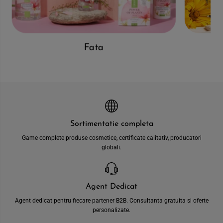
,
c
2
,
0
2
0
0
m
0
l
m
Fata
l
Sortimentatie completa
Game complete produse cosmetice, certificate calitativ, producatori
globali.
Agent Dedicat
Agent dedicat pentru fiecare partener B2B. Consultanta gratuita si oferte
personalizate.