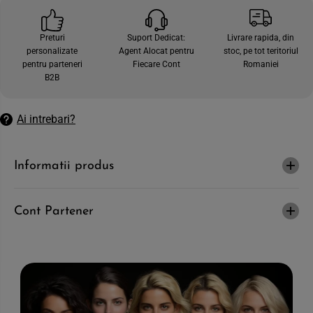
e
t
c
e
a
c
Preturi
Suport Dedicat:
Livrare rapida, din
n
a
personalizate
Agent Alocat pentru
stoc, pe tot teritoriul
t
n
i
t
pentru parteneri
Fiecare Cont
Romaniei
t
i
B2B
a
t
t
a
e
t
a
e
Ai intrebari?
p
a
e
p
n
e
t
n
Informatii produs
r
t
u
r
V
u
E
V
L
E
Cont Partener
L
L
I
L
E
I
-
E
C
-
r
C
e
r
m
e
a
m