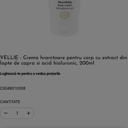
VELLIE - Crema hranitoare pentru corp cu extract din
lapte de capra si acid hialuronic, 200ml
Loghează-te pentru a vedea prețurile
CS048010308
CANTITATE
S
C
c
r
a
e
d
s