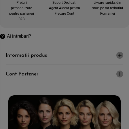
Preturi
Suport Dedicat:
Livrare rapida, din
n
a
personalizate
Agent Alocat pentru
stoc, pe tot teritoriul
t
n
i
t
pentru parteneri
Fiecare Cont
Romaniei
t
i
B2B
a
t
t
a
e
t
a
e
Ai intrebari?
p
a
e
p
n
e
t
n
Informatii produs
r
t
u
r
B
u
E
B
A
E
Cont Partener
R
A
D
R
B
D
U
B
R
U
Y
R
S
Y
E
S
S
E
S
S
E
S
N
E