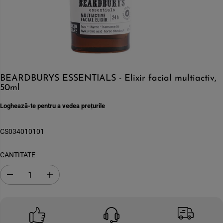
BEARDBURYS ESSENTIALS - Elixir facial multiactiv,
50ml
Loghează-te pentru a vedea prețurile
CS034010101
CANTITATE
S
C
c
r
a
e
d
s
e
t
c
e
a
c