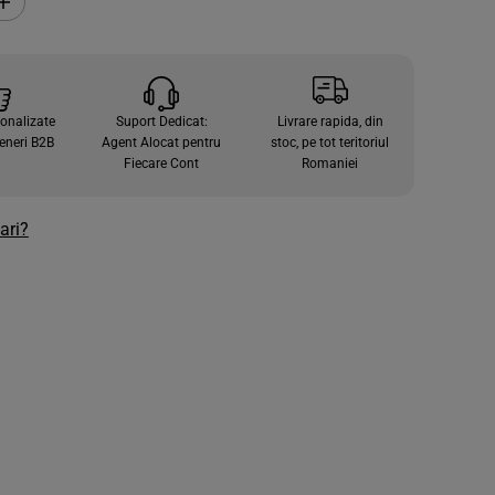
C
r
e
s
t
e
c
sonalizate
Suport Dedicat:
Livrare rapida, din
a
n
eneri B2B
Agent Alocat pentru
stoc, pe tot teritoriul
t
Fiecare Cont
Romaniei
i
t
a
t
ari?
e
a
p
e
n
t
r
u
B
A
S
I
C
S
A
L