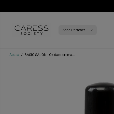
SARI PESTE
Zona Partener
BASIC SALON -
Acasa
BASIC SALON - Oxidant crema...
Oxidant crema 6%,
150ml
SARI PESTE