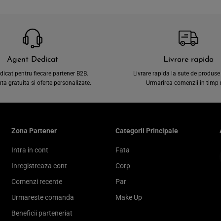
Agent Dedicat
Livrare rapida
dicat pentru fiecare partener B2B.
Livrare rapida la sute de produse 
a gratuita si oferte personalizate.
Urmarirea comenzii in timp r
Zona Partener
Categorii Principale
Intra in cont
Fata
Inregistreaza cont
Corp
Comenzi recente
Par
Urmareste comanda
Make Up
Beneficii parteneriat