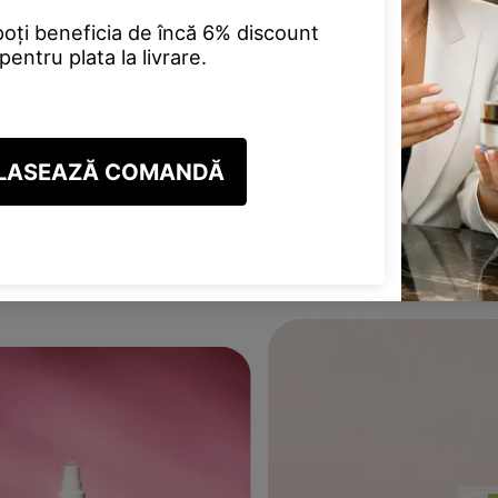
Cu aprobarea contului par
beneficiind de oferte și p
dedicat și multe altele.
INREGISTREAZA CONT