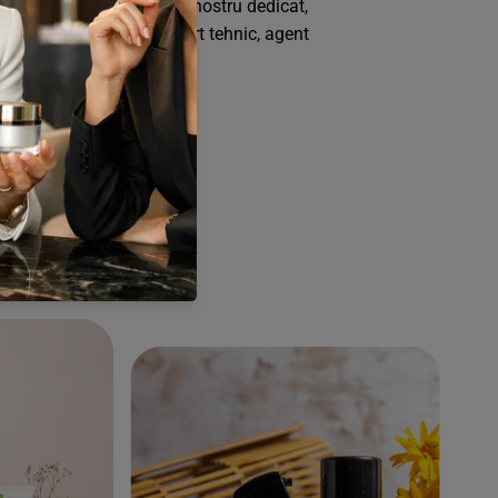
tener, accesezi portalul nostru dedicat,
rețuri personalizate, suport tehnic, agent