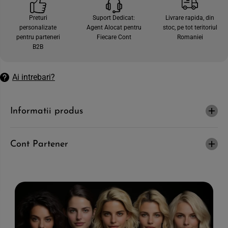
c
e
a
c
Preturi
Suport Dedicat:
Livrare rapida, din
n
a
personalizate
Agent Alocat pentru
stoc, pe tot teritoriul
t
n
i
t
pentru parteneri
Fiecare Cont
Romaniei
t
i
B2B
a
t
t
a
e
t
a
e
Ai intrebari?
p
a
e
p
n
e
t
n
Informatii produs
r
t
u
r
B
u
A
B
S
A
Cont Partener
I
S
C
I
S
C
A
S
L
A
O
L
N
O
-
N
B
-
a
B
l
a