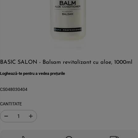
BASIC SALON - Balsam revitalizant cu aloe, 1000ml
Loghează-te pentru a vedea prețurile
CS048030404
CANTITATE
S
C
c
r
a
e
d
s
e
t