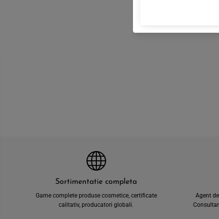
Sortimentatie completa
Game complete produse cosmetice, certificate
Agent de
calitativ, producatori globali.
Consultant