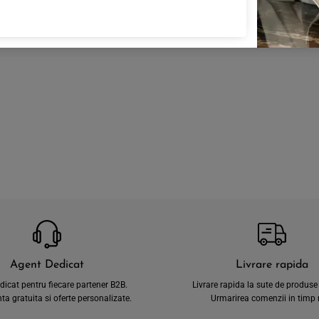
Agent Dedicat
Livrare rapida
dicat pentru fiecare partener B2B.
Livrare rapida la sute de produse 
a gratuita si oferte personalizate.
Urmarirea comenzii in timp r