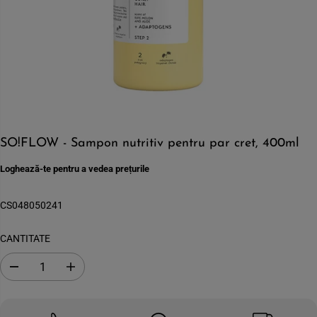
SO!FLOW - Sampon nutritiv pentru par cret, 400ml
Loghează-te pentru a vedea prețurile
CS048050241
CANTITATE
S
C
c
r
a
e
d
s
e
t