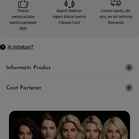
c
e
a
c
Preturi
Suport Dedicat:
Livrare rapida, din
n
a
personalizate
Agent Alocat pentru
stoc, pe tot teritoriul
t
n
i
t
pentru parteneri
Fiecare Cont
Romaniei
t
i
B2B
a
t
t
a
e
t
a
e
Ai intrebari?
p
a
e
p
n
e
t
n
Informatii Produs
r
t
u
r
S
u
O
S
!
O
Cont Partener
F
!
L
F
O
L
W
O
-
W
S
-
a
S
m
a
p
m
o
p
n
o