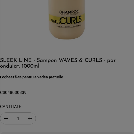
SLEEK LINE - Sampon WAVES & CURLS - par
ondulat, 1000ml
Loghează-te pentru a vedea prețurile
CS048030339
CANTITATE
S
C
c
r
a
e
d
s