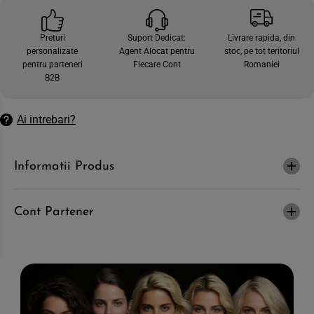
e
t
c
e
a
c
Preturi
Suport Dedicat:
Livrare rapida, din
n
a
personalizate
Agent Alocat pentru
stoc, pe tot teritoriul
t
n
i
t
pentru parteneri
Fiecare Cont
Romaniei
t
i
B2B
a
t
t
a
e
t
a
e
Ai intrebari?
p
a
e
p
n
e
t
n
Informatii Produs
r
t
u
r
S
u
L
S
E
L
Cont Partener
E
E
K
E
L
K
I
L
N
I
E
N
-
E
S
-
a
S