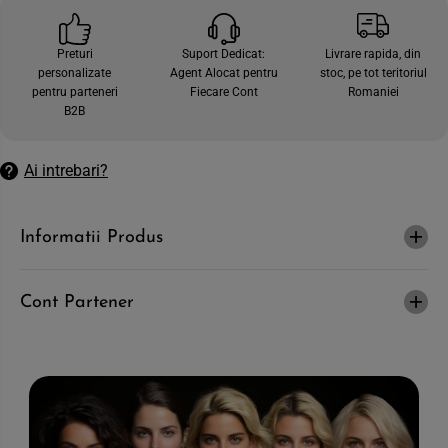
e
t
c
e
a
c
Preturi
Suport Dedicat:
Livrare rapida, din
n
a
personalizate
Agent Alocat pentru
stoc, pe tot teritoriul
t
n
i
t
pentru parteneri
Fiecare Cont
Romaniei
t
i
B2B
a
t
t
a
e
t
a
e
Ai intrebari?
p
a
e
p
n
e
t
n
Informatii Produs
r
t
u
r
N
u
A
N
T
A
Cont Partener
I
T
G
I
O
G
-
O
G
-
e
G
l
e
d
l
e
d