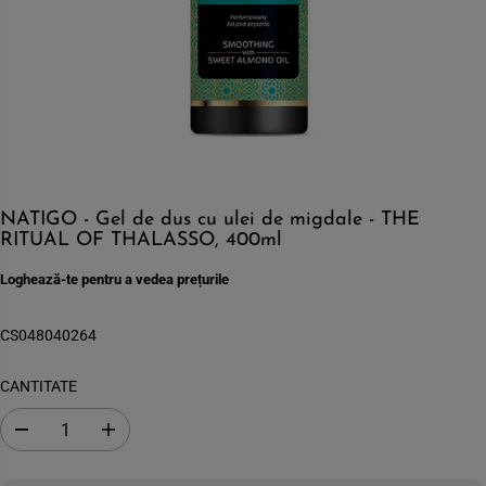
NATIGO - Gel de dus cu ulei de migdale - THE
RITUAL OF THALASSO, 400ml
Loghează-te pentru a vedea prețurile
CS048040264
CANTITATE
S
C
c
r
a
e
d
s