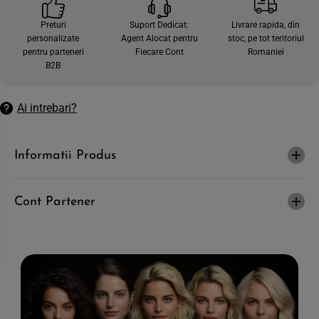
c
e
a
c
Preturi
Suport Dedicat:
Livrare rapida, din
n
a
personalizate
Agent Alocat pentru
stoc, pe tot teritoriul
t
n
i
t
pentru parteneri
Fiecare Cont
Romaniei
t
i
B2B
a
t
t
a
e
t
a
e
Ai intrebari?
p
a
e
p
n
e
t
n
Informatii Produs
r
t
u
r
L
u
I
L
R
I
Cont Partener
E
R
N
E
E
N
S
E
U
S
N
U
-
N
E
-
m
E
u
m
l
u