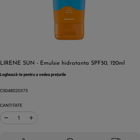
LIRENE SUN - Emulsie hidratanta SPF50, 120ml
Loghează-te pentru a vedea prețurile
CS048020375
CANTITATE
S
C
c
r
a
e
d
s
e
t