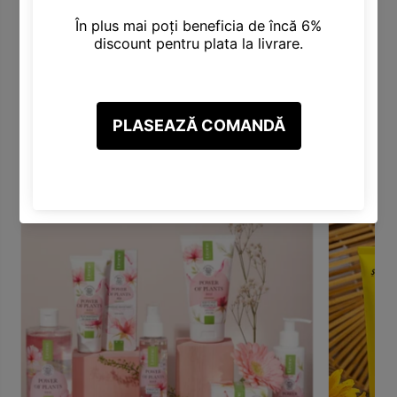
e
r
e
e
,
e
d
,
Categorii Produse
-
d
p
-
a
p
Descoperă varietatea noastră de categorii, inclusiv Produse
n
a
pentru Păr, Corp, Față, Make-Up și altele.
t
n
e
t
n
e
o
n
l
o
,
l
7
,
5
7
m
5
l
m
l