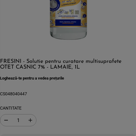
FRESINI - Solutie pentru curatare multisuprafete
OTET CASNIC 7% - LAMAIE, 1L
Loghează-te pentru a vedea prețurile
CS048040447
CANTITATE
S
C
c
r
a
e
d
s