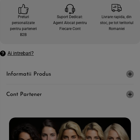
e
t
c
e
a
c
Preturi
Suport Dedicat:
Livrare rapida, din
n
a
personalizate
Agent Alocat pentru
stoc, pe tot teritoriul
t
n
i
t
pentru parteneri
Fiecare Cont
Romaniei
t
i
B2B
a
t
t
a
e
t
a
e
Ai intrebari?
p
a
e
p
n
e
t
n
Informatii Produs
r
t
u
r
F
u
R
F
E
R
Cont Partener
S
E
I
S
N
I
I
N
-
I
S
-
o
S
l
o
u
l