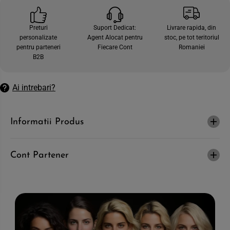
e
t
c
e
a
c
Preturi
Suport Dedicat:
Livrare rapida, din
n
a
personalizate
Agent Alocat pentru
stoc, pe tot teritoriul
t
n
i
t
pentru parteneri
Fiecare Cont
Romaniei
t
i
B2B
a
t
t
a
e
t
a
e
Ai intrebari?
p
a
e
p
n
e
t
n
Informatii Produs
r
t
u
r
F
u
R
F
E
R
Cont Partener
S
E
I
S
N
I
I
N
-
I
P
-
a
P
r
a
f
r