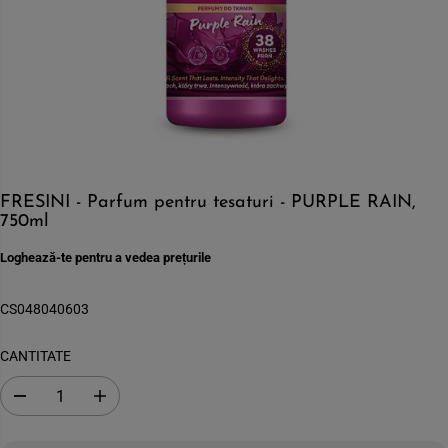
FRESINI - Parfum pentru tesaturi - PURPLE RAIN,
750ml
Loghează-te pentru a vedea prețurile
CS048040603
CANTITATE
S
C
c
r
a
e
d
s