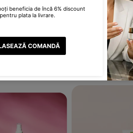
Cu aprobarea contului par
beneficiind de oferte și p
dedicat și multe altele.
INREGISTREAZA CONT