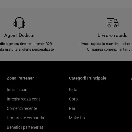
Agent Dedicat
Livrare rapida
dicat pentru fiecare partener B2B.
Livrare rapida la sute de produse 
a gratuita si oferte personalizate.
Urmarirea comenzii in timp r
Zona Partener
Categorii Principale
Intra in cont
Fata
Inregistreaza cont
Corp
Comenzi recente
Par
Urmareste comanda
Make Up
Beneficii parteneriat