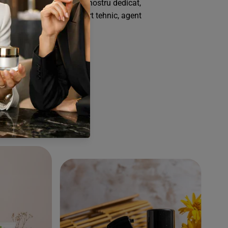
tener, accesezi portalul nostru dedicat,
rețuri personalizate, suport tehnic, agent