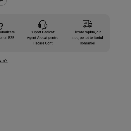
C
r
e
s
t
e
c
sonalizate
Suport Dedicat:
Livrare rapida, din
a
n
eneri B2B
Agent Alocat pentru
stoc, pe tot teritoriul
t
Fiecare Cont
Romaniei
i
t
a
t
ari?
e
a
p
e
n
t
r
u
F
R
E
S
I
N
I
-