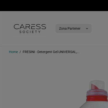
SKIP TO CONTENT
Zona Partener
Home
FRESINI - Detergent Gel UNIVERSAL,...
FRESINI - Detergent
Gel UNIVERSAL, 3L
SKIP TO PRODUCT
INFORMATION