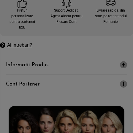
c
e
a
c
Preturi
Suport Dedicat:
Livrare rapida, din
n
a
personalizate
Agent Alocat pentru
stoc, pe tot teritoriul
t
n
i
t
pentru parteneri
Fiecare Cont
Romaniei
t
i
B2B
a
t
t
a
e
t
a
e
Ai intrebari?
p
a
e
p
n
e
t
n
Informatii Produs
r
t
u
r
D
u
E
D
S
E
Cont Partener
T
S
I
T
V
I
I
V
I
I
-
I
S
-
a
S
m
a
p
m
o
p