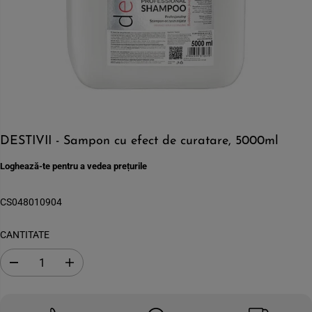
DESTIVII - Sampon cu efect de curatare, 5000ml
Loghează-te pentru a vedea prețurile
CS048010904
CANTITATE
S
C
c
r
a
e
d
s
e
t