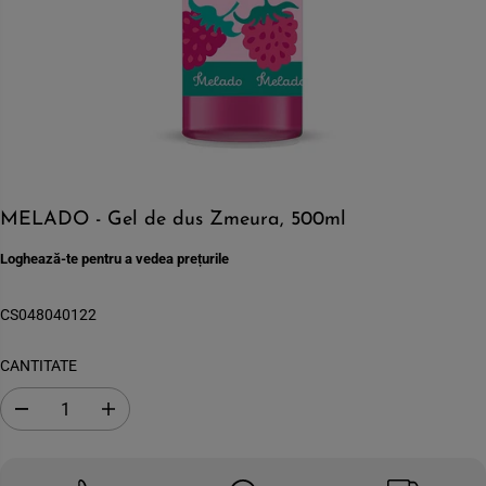
MELADO - Gel de dus Zmeura, 500ml
Loghează-te pentru a vedea prețurile
CS048040122
CANTITATE
S
C
c
r
a
e
d
s
e
t