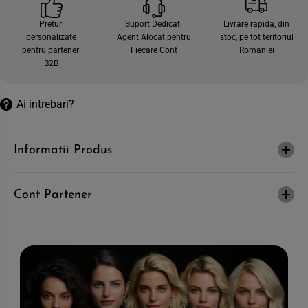
c
e
a
c
Preturi
Suport Dedicat:
Livrare rapida, din
n
a
personalizate
Agent Alocat pentru
stoc, pe tot teritoriul
t
n
i
t
pentru parteneri
Fiecare Cont
Romaniei
t
i
B2B
a
t
t
a
e
t
a
e
Ai intrebari?
p
a
e
p
n
e
t
n
Informatii Produs
r
t
u
r
M
u
E
M
L
E
Cont Partener
A
L
D
A
O
D
-
O
G
-
e
G
l
e
d
l
e
d
d
e
u
d