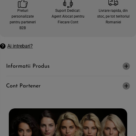
c
e
a
c
Preturi
Suport Dedicat:
Livrare rapida, din
n
a
personalizate
Agent Alocat pentru
stoc, pe tot teritoriul
t
n
i
t
pentru parteneri
Fiecare Cont
Romaniei
t
i
B2B
a
t
t
a
e
t
a
e
Ai intrebari?
p
a
e
p
n
e
t
n
Informatii Produs
r
t
u
r
B
u
A
B
S
A
Cont Partener
I
S
C
I
S
C
A
S
L
A
O
L
N
O
-
N
O
-
x
O
i
x