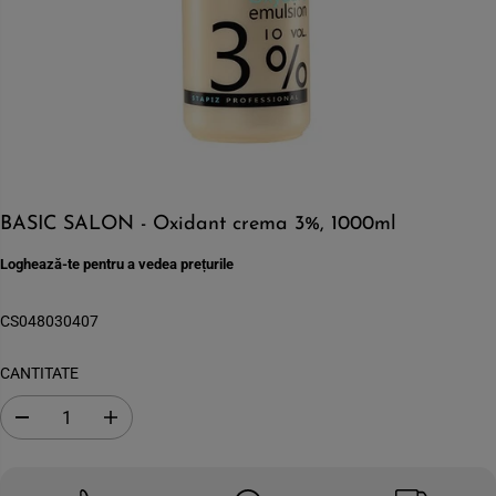
BASIC SALON - Oxidant crema 3%, 1000ml
Loghează-te pentru a vedea prețurile
CS048030407
CANTITATE
S
C
c
r
a
e
d
s
e
t