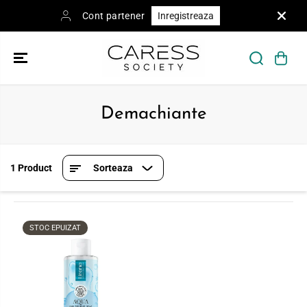
SKIP TO
Cont partener
Inregistreaza
CONTENT
Demachiante
1 Product
Sorteaza
STOC EPUIZAT